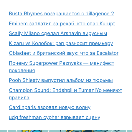
Busta Rhymes возвращается с dillagence 2
Eminem заплатил за рехаб: кто спас Kurupt
Scally Milano сделал Arshavin вирусным
Kizaru vs Колобок: рэп разносит премьеру
Obladaet и британский звук: что за Escalator
Почему Superpower Paznyaks — манифест
поколения
Pooh Shiesty выпустил альбом из тюрьмы
Champion Sound: Endshpil и TumaniYo меняют
правила
Cardinparis взорвал новую волну
udg freshman cypher взрывает сцену