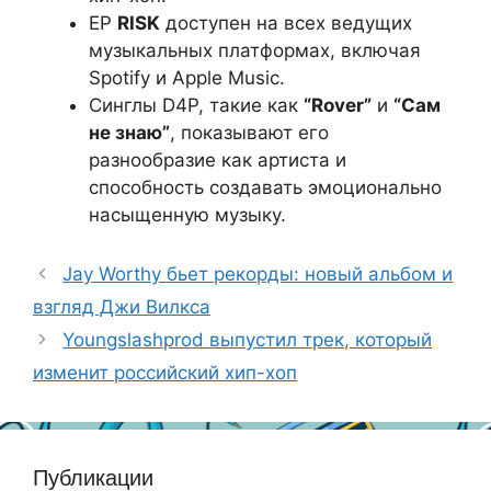
EP
RISK
доступен на всех ведущих
музыкальных платформах, включая
Spotify и Apple Music.
Синглы D4P, такие как
“Rover”
и
“Сам
не знаю”
, показывают его
разнообразие как артиста и
способность создавать эмоционально
насыщенную музыку.
Jay Worthy бьет рекорды: новый альбом и
взгляд Джи Вилкса
Youngslashprod выпустил трек, который
изменит российский хип-хоп
Публикации