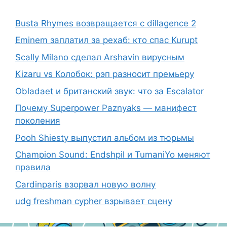
Busta Rhymes возвращается с dillagence 2
Eminem заплатил за рехаб: кто спас Kurupt
Scally Milano сделал Arshavin вирусным
Kizaru vs Колобок: рэп разносит премьеру
Obladaet и британский звук: что за Escalator
Почему Superpower Paznyaks — манифест
поколения
Pooh Shiesty выпустил альбом из тюрьмы
Champion Sound: Endshpil и TumaniYo меняют
правила
Cardinparis взорвал новую волну
udg freshman cypher взрывает сцену