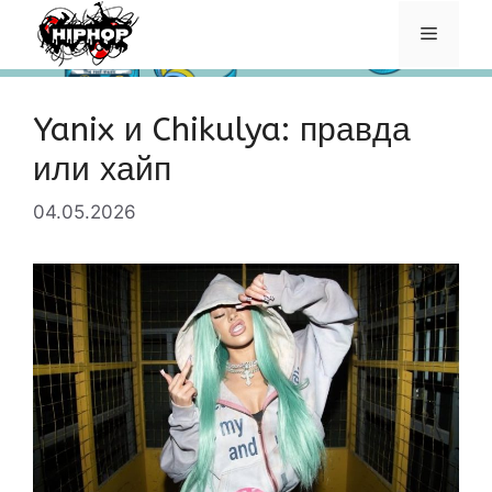
Перейти
Меню
к
содержимому
Yanix и Chikulya: правда
или хайп
04.05.2026