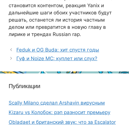
становится контентом, реакция Yanix и
дальнейшие шаги обоих участников будут
решать, останется ли история частным
делом или превратится в новую главу в
лирике и трендах Russian rap.
Feduk и OG Buda: хит спустя годы
Гуф и Noize MC: куплет или слух?
Публикации
Scally Milano сделал Arshavin вирусным
Kizaru vs Колобок: рэп разносит премьеру
Obladaet и британский звук: что за Escalator