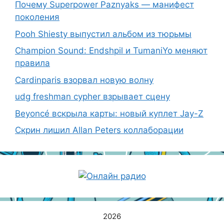
Почему Superpower Paznyaks — манифест
поколения
Pooh Shiesty выпустил альбом из тюрьмы
Champion Sound: Endshpil и TumaniYo меняют
правила
Cardinparis взорвал новую волну
udg freshman cypher взрывает сцену
Beyoncé вскрыла карты: новый куплет Jay-Z
Скрин лишил Allan Peters коллаборации
2026