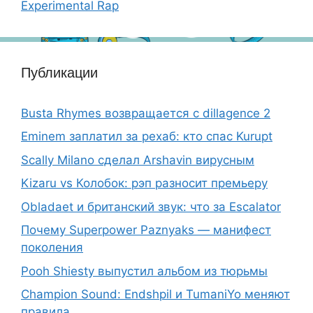
Experimental Rap
Публикации
Busta Rhymes возвращается с dillagence 2
Eminem заплатил за рехаб: кто спас Kurupt
Scally Milano сделал Arshavin вирусным
Kizaru vs Колобок: рэп разносит премьеру
Obladaet и британский звук: что за Escalator
Почему Superpower Paznyaks — манифест
поколения
Pooh Shiesty выпустил альбом из тюрьмы
Champion Sound: Endshpil и TumaniYo меняют
правила