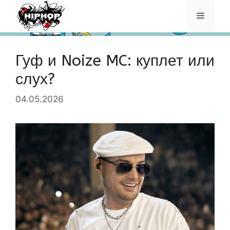
Перейти
Меню
к
содержимому
Гуф и Noize MC: куплет или
слух?
04.05.2026