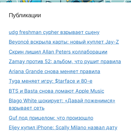
Публикации
udg freshman cypher взрывает сцену
Beyoncé вскрыла карты: новый куплет Jay-Z
Скрин лишил Allan Peters коллаборации
Zamay против 52: альбом, что рушит правила
Ariana Grande снова меняет правила
Tyga меняет игру: $tarface и 80-е
BTS и Basta снова ломают Apple Music
Blago White шокирует: «Давай поженимся»
взрывает сеть
Guf под прицелом: что произошло
Eljey купил iPhone: Scally Milano назвал дату