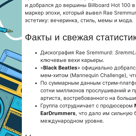
и добрался до вершины Billboard Hot 100 в
маркер эпохи, который вывел Rae Sremmur
эстетику: вечеринка, стиль, мемы и мода.
Факты и свежая статисти
Дискография Rae Sremmurd:
SremmLi
ключевые вехи карьеры.
«
Black Beatles
» официально добрался
мем‑хитом (Mannequin Challenge), чт
По суммарным данным стрим‑платфо
сотни миллионов прослушиваний и п
артиста, востребованного на больши
Группа сотрудничает с продюсером
EarDrummers
, что дало им сильную
международном уровне.