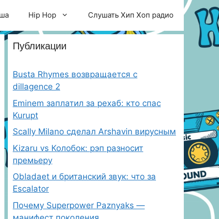
ша
Hip Hop
Слушать Хип Хоп радио
Публикации
Busta Rhymes возвращается с
dillagence 2
Eminem заплатил за рехаб: кто спас
Kurupt
Scally Milano сделал Arshavin вирусным
Kizaru vs Колобок: рэп разносит
премьеру
Obladaet и британский звук: что за
Escalator
Почему Superpower Paznyaks —
манифест поколения