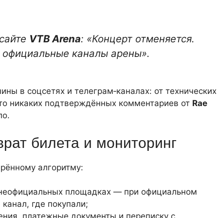
 сайте
VTB Arena
: «Концерт отменяется.
з официальные каналы арены».
ны в соцсетях и телеграм‑каналах: от технических
 что никаких подтверждённых комментариев от
Rae
ло.
врат билета и мониторинг
верённому алгоритму:
а неофициальных площадках — при официальном
 канал, где покупали;
ния, платежные документы и переписку с