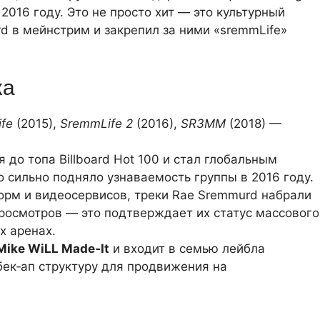
 2016 году. Это не просто хит — это культурный
d в мейнстрим и закрепил за ними «sremmLife»
ка
fe
(2015),
SremmLife 2
(2016),
SR3MM
(2018) —
 до топа Billboard Hot 100 и стал глобальным
о сильно подняло узнаваемость группы в 2016 году.
рм и видеосервисов, треки Rae Sremmurd набрали
росмотров — это подтверждает их статус массового
х аренах.
Mike WiLL Made‑It
и входит в семью лейбла
 бек‑ап структуру для продвижения на