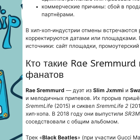
коммерческие причины: сбой в прод
партнёрами.
В хип‑хоп‑индустрии отмены встречаются 
корректируются датами или площадками. 
источники: сайт площадки, промоутерский 
Кто такие Rae Sremmurd 
фанатов
Rae Sremmurd
— дуэт из
Slim Jxmmi
и
Swa
и мелодичных припевов. Их прорыв пришё
SremmLife
(2015) и сиквел
SremmLife 2
(201
хип‑хопа. В 2018 году они выпустили
SR3
соседствовали с общим альбомом.
Трек «
Black Beatles
» (при участии Gucci M