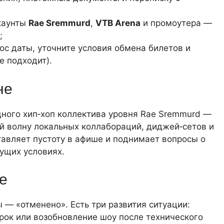
каунты
Rae Sremmurd
,
VTB Arena
и промоутера —
;
ос даты, уточните условия обмена билетов и
е подходит).
не
ного хип‑хоп коллектива уровня Rae Sremmurd —
ой волну локальных коллабораций, диджей‑сетов и
авляет пустоту в афише и поднимает вопросы о
кущих условиях.
е
 — «отменено». Есть три развития ситуации:
срок или возобновление шоу после технического