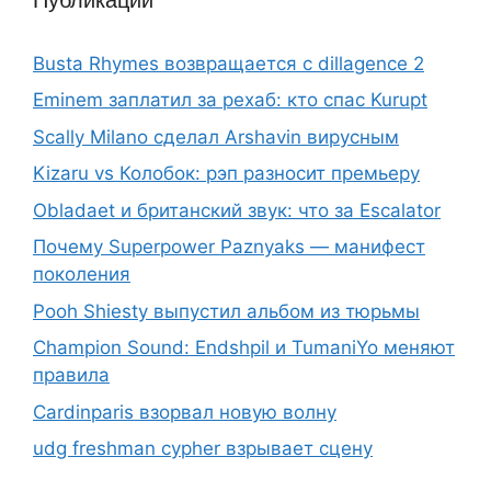
Публикации
Busta Rhymes возвращается с dillagence 2
Eminem заплатил за рехаб: кто спас Kurupt
Scally Milano сделал Arshavin вирусным
Kizaru vs Колобок: рэп разносит премьеру
Obladaet и британский звук: что за Escalator
Почему Superpower Paznyaks — манифест
поколения
Pooh Shiesty выпустил альбом из тюрьмы
Champion Sound: Endshpil и TumaniYo меняют
правила
Cardinparis взорвал новую волну
udg freshman cypher взрывает сцену