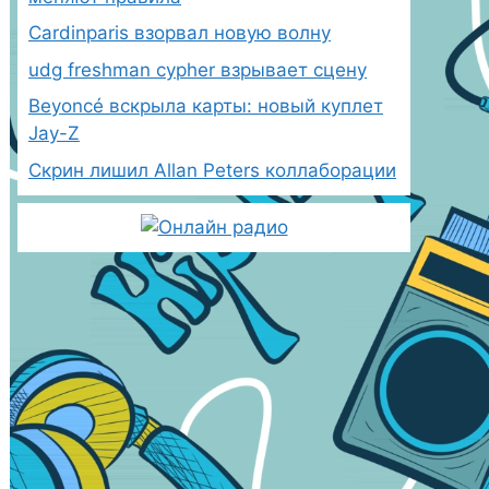
Cardinparis взорвал новую волну
udg freshman cypher взрывает сцену
Beyoncé вскрыла карты: новый куплет
Jay-Z
Скрин лишил Allan Peters коллаборации