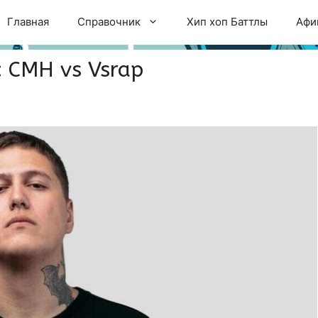
Главная
Справочник
Хип хоп Баттлы
Афи
: CMH vs Vsrap