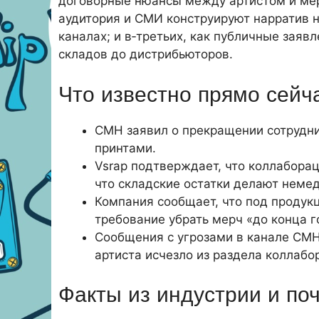
договорные нюансы между артистом и мер
аудитория и СМИ конструируют нарратив на
каналах; и в‑третьих, как публичные заяв
складов до дистрибьюторов.
Что известно прямо сейч
CMH заявил о прекращении сотруднич
принтами.
Vsrap подтверждает, что коллабора
что складские остатки делают неме
Компания сообщает, что под продукц
требование убрать мерч «до конца 
Сообщения с угрозами в канале CMH
артиста исчезло из раздела коллабор
Факты из индустрии и поч