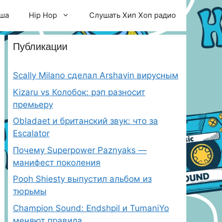
ша
Hip Hop
Слушать Хип Хоп радио
Публикации
Scally Milano сделал Arshavin вирусным
Kizaru vs Колобок: рэп разносит
премьеру
Obladaet и британский звук: что за
Escalator
Почему Superpower Paznyaks —
манифест поколения
Pooh Shiesty выпустил альбом из
тюрьмы
Champion Sound: Endshpil и TumaniYo
меняют правила