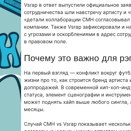
Vsrap в ответ выпустили официальное заявл
сотрудничества шли навстречу артисту и 
«детали коллаборации CMH согласовывал в
компании. Также Vsrap зафиксировали и 
с угрозами и оскорблениями в адрес сотр
в правовом поле.
Почему это важно для рэ
На первый взгляд — конфликт вокруг футбл
жизни про то, как строится бренд артиста
доппродажей. В современной хип-хоп-инду
статуса, элемент сценографии и инструме
может поднять хайп выше любого сингла, 
месяцы.
Случай CMH vs Vsrap показывает несколь