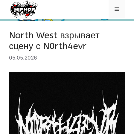
Перейти
Меню
к
содержимому
North West взрывает
сцену с N0rth4evr
05.05.2026