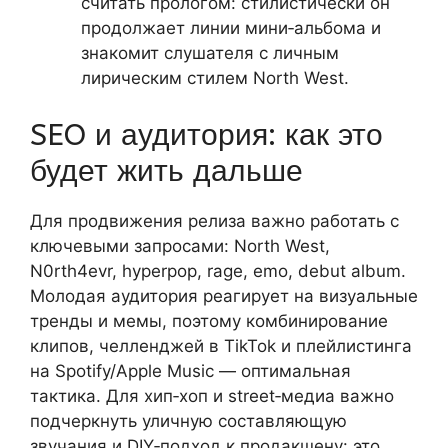
считать прологом: стилистически он
продолжает линии мини‑альбома и
знакомит слушателя с личным
лирическим стилем North West.
SEO и аудитория: как это
будет жить дальше
Для продвижения релиза важно работать с
ключевыми запросами: North West,
N0rth4evr, hyperpop, rage, emo, debut album.
Молодая аудитория реагирует на визуальные
тренды и мемы, поэтому комбинирование
клипов, челленджей в TikTok и плейлистинга
на Spotify/Apple Music — оптимальная
тактика. Для хип‑хоп и street‑медиа важно
подчеркнуть уличную составляющую
звучания и DIY‑подход к продакшену: это