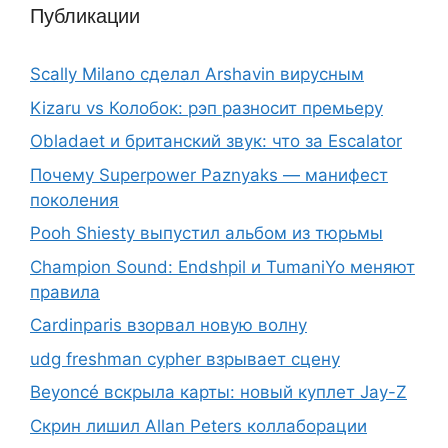
Публикации
Scally Milano сделал Arshavin вирусным
Kizaru vs Колобок: рэп разносит премьеру
Obladaet и британский звук: что за Escalator
Почему Superpower Paznyaks — манифест
поколения
Pooh Shiesty выпустил альбом из тюрьмы
Champion Sound: Endshpil и TumaniYo меняют
правила
Cardinparis взорвал новую волну
udg freshman cypher взрывает сцену
Beyoncé вскрыла карты: новый куплет Jay-Z
Скрин лишил Allan Peters коллаборации