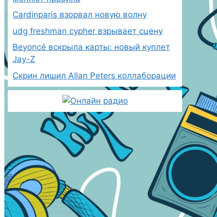
Cardinparis взорвал новую волну
udg freshman cypher взрывает сцену
Beyoncé вскрыла карты: новый куплет
Jay-Z
Скрин лишил Allan Peters коллаборации