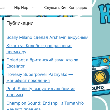
ша
Hip Hop
Слушать Хип Хоп радио
Публикации
Scally Milano сделал Arshavin вирусным
Kizaru vs Колобок: рэп разносит
премьеру
Obladaet и британский звук: что за
Escalator
Почему Superpower Paznyaks —
манифест поколения
Pooh Shiesty выпустил альбом из
тюрьмы
Champion Sound: Endshpil и TumaniYo
меняют правила