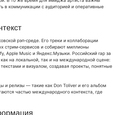
ой. В то же время для имиджа артиста важны
ть в коммуникации с аудиторией и оперативные
нтекст
овской рэп‑среде. Его треки и коллаборации
ых стрим‑сервисов и собирают миллионы
y, Apple Music и Яндекс.Музыки. Российский rap за
как на локальной, так и на международной сцене:
текстами и визуалом, создавая проекты, понятные
ы и релизы — такие как Don Toliver и его альбом
аются частью международного контекста, где
формация