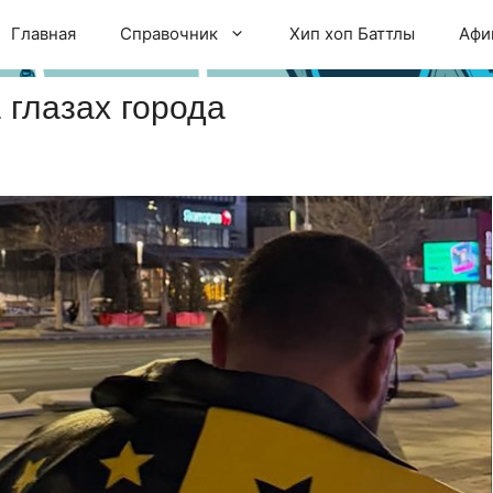
Главная
Справочник
Хип хоп Баттлы
Афи
а глазах города