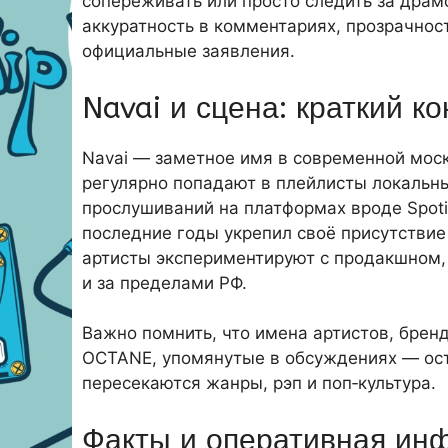
сопереживать или просто следить за драм
аккуратность в комментариях, прозрачнос
официальные заявления.
Navai и сцена: краткий ко
Navai — заметное имя в современной моск
регулярно попадают в плейлисты локальн
прослушиваний на платформах вроде Spotif
последние годы укрепил своё присутствие 
артисты экспериментируют с продакшном, 
и за пределами РФ.
Важно помнить, что имена артистов, бренд
OCTANE, упомянутые в обсуждениях — ост
пересекаются жанры, рэп и поп‑культура.
Факты и оперативная ин