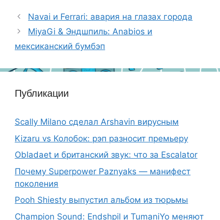
Navai и Ferrari: авария на глазах города
MiyaGi & Эндшпиль: Anabios и
мексиканский бумбэп
Публикации
Scally Milano сделал Arshavin вирусным
Kizaru vs Колобок: рэп разносит премьеру
Obladaet и британский звук: что за Escalator
Почему Superpower Paznyaks — манифест
поколения
Pooh Shiesty выпустил альбом из тюрьмы
Champion Sound: Endshpil и TumaniYo меняют