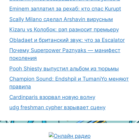
Eminem заплатил за рехаб: кто спас Kurupt
Scally Milano сделал Arshavin вирусным
Kizaru vs Колобок: рэп разносит премьеру
Obladaet и британский звук: что за Escalator
Почему Superpower Paznyaks — манифест
поколения
Pooh Shiesty выпустил альбом из тюрьмы
Champion Sound: Endshpil и TumaniYo меняют
правила
Cardinparis взорвал новую волну
udg freshman cypher взрывает сцену