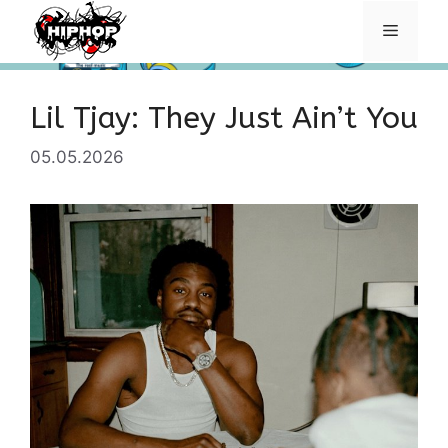
Перейти
Меню
к
содержимому
Lil Tjay: They Just Ain’t You
05.05.2026