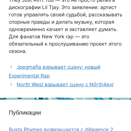
They Just Ain’t You — это не просто релиз в
дискографии Lil Tjay. Это заявление: артист
готов управлять своей судьбой, рассказывать
спорные правды и делать музыку, которая
одновременно качает и заставляет думать.
Для фанатов New York rap — это
обязательный к прослушиванию проект этого
сезона.
Jpegmafia взрывает сцену: новый
Experimental Rap
North West взрывает сцену с N0rth4evr
Публикации
Busta Rhymes возвращается с dillagence 2