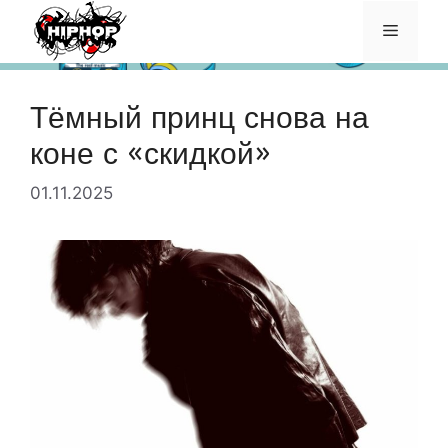
Перейти
Меню
к
содержимому
Тёмный принц снова на
коне с «скидкой»
01.11.2025