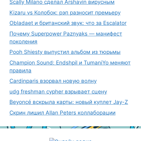
Scally Milano сделал Arshavin вирусным
Kizaru vs Колобок: рэп разносит премьеру
Obladaet и британский звук: что за Escalator
Почему Superpower Paznyaks — манифест
поколения
Pooh Shiesty выпустил альбом из тюрьмы
Champion Sound: Endshpil и TumaniYo меняют
правила
Cardinparis взорвал новую волну
udg freshman cypher взрывает сцену
Beyoncé вскрыла карты: новый куплет Jay-Z
Скрин лишил Allan Peters коллаборации