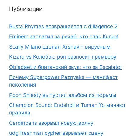
Публикации
Busta Rhymes возвращается с dillagence 2
Eminem заплатил за рехаб: кто спас Kurupt
Scally Milano сделал Arshavin вирусным
Kizaru vs Колобок: рэп разносит премьеру
Obladaet и британский звук: что за Escalator
Почему Superpower Paznyaks — манифест
поколения
Pooh Shiesty выпустил альбом из тюрьмы
Champion Sound: Endshpil и TumaniYo меняют
правила
Cardinparis взорвал новую волну
udg freshman cypher взрывает сцену