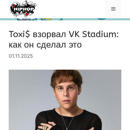
Перейти
Меню
к
содержимому
Toxi$ взорвал VK Stadium:
как он сделал это
01.11.2025