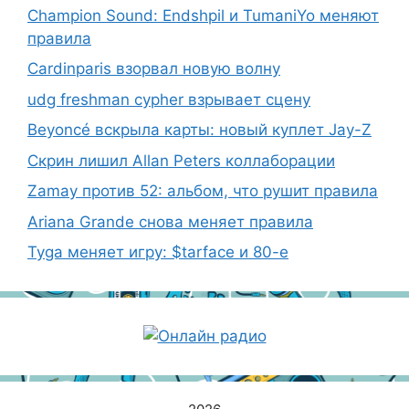
Champion Sound: Endshpil и TumaniYo меняют
правила
Cardinparis взорвал новую волну
udg freshman cypher взрывает сцену
Beyoncé вскрыла карты: новый куплет Jay-Z
Скрин лишил Allan Peters коллаборации
Zamay против 52: альбом, что рушит правила
Ariana Grande снова меняет правила
Tyga меняет игру: $tarface и 80-е