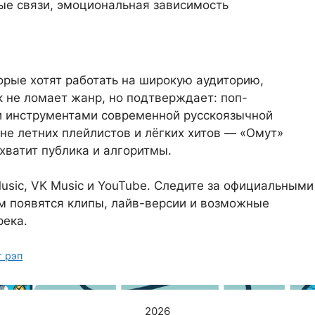
ые связи, эмоциональная зависимость
орые хотят работать на широкую аудиторию,
к не ломает жанр, но подтверждает: поп-
ли инструментами современной русскоязычной
лне летних плейлистов и лёгких хитов — «Омут»
дхватит публика и алгоритмы.
 Music, VK Music и YouTube. Следите за официальными
ам появятся клипы, лайв-версии и возможные
река.
т рэп
2026