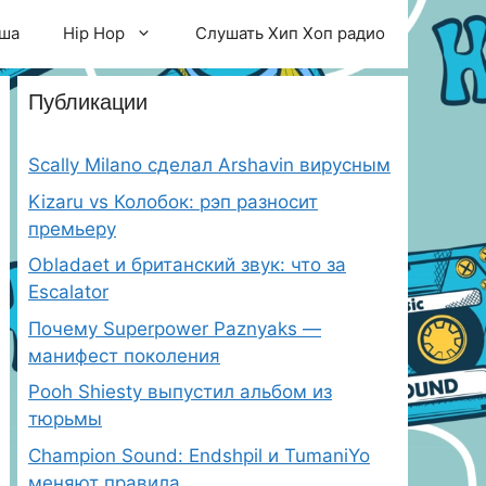
ша
Hip Hop
Слушать Хип Хоп радио
Публикации
Scally Milano сделал Arshavin вирусным
Kizaru vs Колобок: рэп разносит
премьеру
Obladaet и британский звук: что за
Escalator
Почему Superpower Paznyaks —
манифест поколения
Pooh Shiesty выпустил альбом из
тюрьмы
Champion Sound: Endshpil и TumaniYo
меняют правила