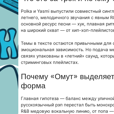
Polka и Yasmi выпустили совместный сингл
летнего, мелодичного звучания с явным R
основной ресурс песни — хук, плавная ри
на широкий охват — от хип-хоп-плейлистов 
Темы в тексте остаются привычными для с
эмоциональная зависимость. Но подача ме
связях упакованы в «летний» саунд, кото
стриминговых плейлистах.
Почему «Омут» выделяетс
форма
Главная гипотеза — баланс между уличной
русскоязычный рэп перестал быть монохр
R&B медовую вокальную линию, от попа —