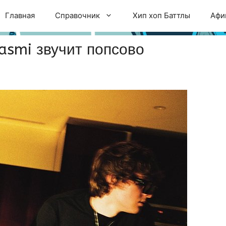
Главная
Справочник
Хип хоп Баттлы
Афи
asmi звучит попсово