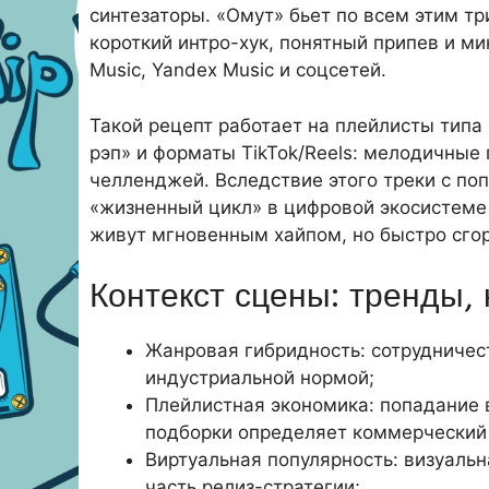
синтезаторы. «Омут» бьет по всем этим тр
короткий интро-хук, понятный припев и мик
Music, Yandex Music и соцсетей.
Такой рецепт работает на плейлисты типа 
рэп» и форматы TikTok/Reels: мелодичные
челленджей. Вследствие этого треки с п
«жизненный цикл» в цифровой экосистеме
живут мгновенным хайпом, но быстро сго
Контекст сцены: тренды,
Жанровая гибридность: сотрудничес
индустриальной нормой;
Плейлистная экономика: попадание 
подборки определяет коммерческий 
Виртуальная популярность: визуаль
часть релиз-стратегии;