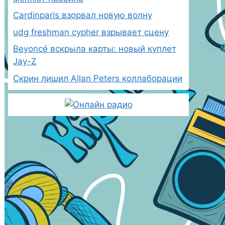
Cardinparis взорвал новую волну
udg freshman cypher взрывает сцену
Beyoncé вскрыла карты: новый куплет
Jay-Z
Скрин лишил Allan Peters коллаборации