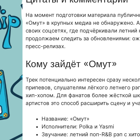
На момент подготовки материала публичны
«Омут» в крупных медиа не обнаружено. А
своих соцсетях, где подчёркивали летний
продолжаем следить за обновлениями: ож
пресс-релизах.
Кому зайдёт «Омут»
Трек потенциально интересен сразу неск
припевов, слушателям лёгкого летнего рэ
хип-хопом. Для фанатов более жёсткой шк
артистов это способ расширить сцену и уч
Название: «Омут»
Исполнители: Polka и Yasmi
Звучание: летний поп-R&B рэп с хи