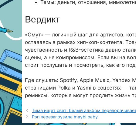
Темы: деньги, отношения, мимолетн
Вердикт
«Омут» — логичный шаг для артистов, кот
оставаясь в рамках хип-хоп-контента. Тре
чувственность и R&B-эстетика давно ста
сцены, а не компромиссом. Если вы на во
стоит послушать и посмотреть, как его по
Где слушать: Spotify, Apple Music, Yandex
страницами Polka и Yasmi в соцсетях — т
ремиксы, которые могут продлить жизнь т
Тима ищет свет: белый альбом переворачивае
Рэп перезагрузила maybi baby