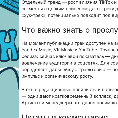
Отдельный тренд — рост влияния TikTok и 
сегменты с цепким припевом дают треку д
«хук-трек», потенциально подходит под ви
Что важно знать о просл
На момент публикации трек доступен на вс
Yandex Music, VK Music и YouTube. Точное
релиза: сейчас ключевой показатель — д
вовлечение аудитории в соцсетях. Для со
определяет дальнейшую траекторию — поп
импульс к органическому росту.
Важно: редакционные плейлисты и пользо
— одни дают кратковременный всплеск, д
Артисты и менеджеры это давно понимают 
Цитаты и комментарии