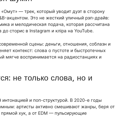
 «Омут» — трек, который уводит дуэт в сторону
&B-акцентом. Это не жесткий уличный рэп-драйв:
тмика и мелодическая подача, которая рассчитана
до сторис в Instagram и клipa на YouTube.
овременной сцены: деньги, отношения, соблазн и
няет контекст: слова о пустоте и быстротечных
рый мягче воспринимается на радиостанциях и
я: не только слова, но и
 интонацией и поп-структурой. В 2020-е годы
омным: артисты активно смешивают жанры, беря от
 прямой хук, а от EDM — пульсирующие