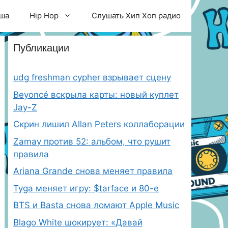
ша
Hip Hop
Слушать Хип Хоп радио
Публикации
udg freshman cypher взрывает сцену
Beyoncé вскрыла карты: новый куплет
Jay-Z
Скрин лишил Allan Peters коллаборации
Zamay против 52: альбом, что рушит
правила
Ariana Grande снова меняет правила
Tyga меняет игру: $tarface и 80-е
BTS и Basta снова ломают Apple Music
Blago White шокирует: «Давай