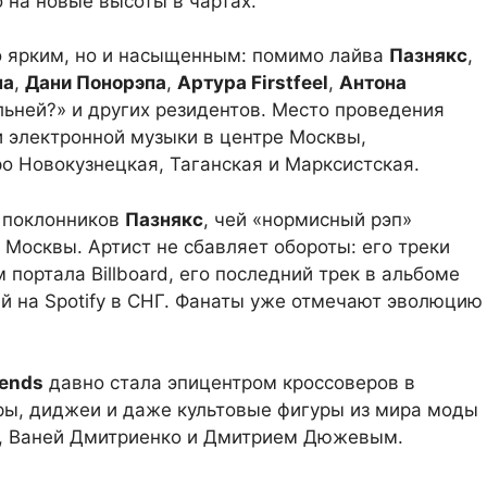
 на новые высоты в чартах.
о ярким, но и насыщенным: помимо лайва
Пазнякс
,
на
,
Дани Понорэпа
,
Артура Firstfeel
,
Антона
ьней?» и других резидентов. Место проведения
и электронной музыки в центре Москвы,
о Новокузнецкая, Таганская и Марксистская.
 поклонников
Пазнякс
, чей «нормисный рэп»
 Москвы. Артист не сбавляет обороты: его треки
 портала Billboard, его последний трек в альбоме
ий на Spotify в СНГ. Фанаты уже отмечают эволюцию
iends
давно стала эпицентром кроссоверов в
ры, диджеи и даже культовые фигуры из мира моды
da, Ваней Дмитриенко и Дмитрием Дюжевым.