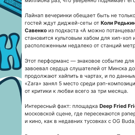
миллиона раз, что уверенно поднимает его
Лайнап вечеринки обещает быть не тольк
гостей ждут диджей-сеты от
Коли Редьки
Савенко
из подкаста «А можно потанцевал
становится культовым хабом для хип-хоп 
расположенным недалеко от станций метр
Этот перформанс — знаковое событие для
завоевал сердца слушателей от Минска до
продолжают хайпить в чартах, и по данным
«Zara» занял 5 место среди рэп-композиц
от критики к любви всего за три месяца.
Интересный факт: площадка
Deep Fried Fr
московской сцене, где пересекаются рэпе
и кино, как в недавних тусовках с OG Bu