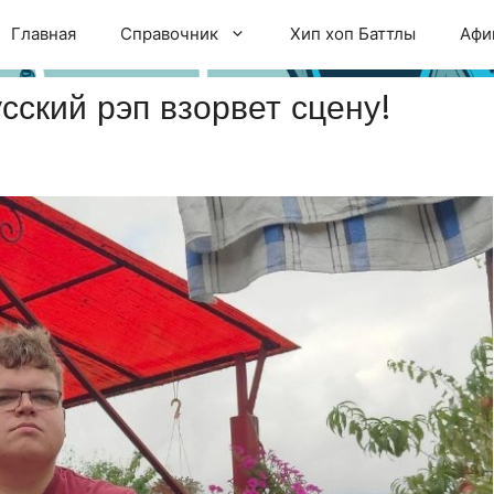
Главная
Справочник
Хип хоп Баттлы
Афи
сский рэп взорвет сцену!