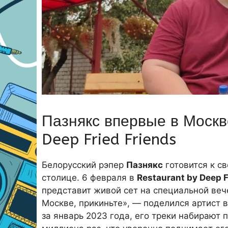
Пазнякс впервые в Москв
Deep Fried Friends
Белорусский рэпер
Пазнякс
готовится к с
столице. 6 февраля в
Restaurant by Deep F
представит живой сет на специальной веч
Москве, прикиньте», — поделился артист 
за январь 2023 года, его треки набирают п