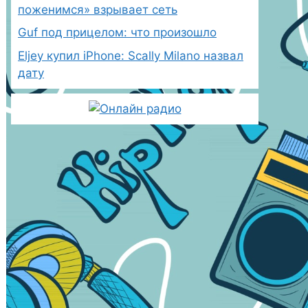
поженимся» взрывает сеть
Guf под прицелом: что произошло
Eljey купил iPhone: Scally Milano назвал
дату