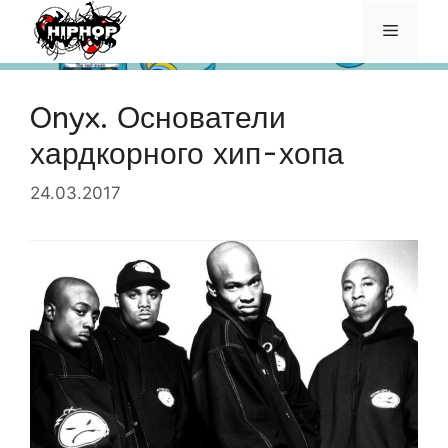
Перейти
Меню
к
содержимому
Onyx. Основатели
хардкорного хип-хопа
24.03.2017