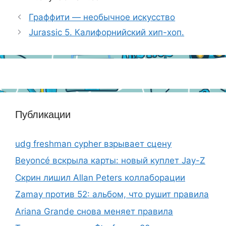
Граффити — необычное искусство
Jurassic 5. Калифорнийский хип-хоп.
Публикации
udg freshman cypher взрывает сцену
Beyoncé вскрыла карты: новый куплет Jay-Z
Скрин лишил Allan Peters коллаборации
Zamay против 52: альбом, что рушит правила
Ariana Grande снова меняет правила