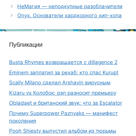
НеМагия — неподкупные разоблачители
Onyx. Основатели хардкорного хип-хопа
Публикации
Busta Rhymes возвращается с dillagence 2
Eminem заплатил за рехаб: кто спас Kurupt
Scally Milano сделал Arshavin вирусным
Kizaru vs Колобок: рэп разносит премьеру
Obladaet и британский звук: что за Escalator
Почему Superpower Paznyaks — манифест
поколения
Pooh Shiesty выпустил альбом из тюрьмы