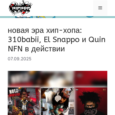
Перейти
Меню
к
содержимому
новая эра хип-хопа:
310babii, El Snappo и Quin
NFN в действии
07.09.2025