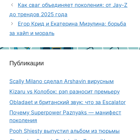
Как сваг объединяет поколения: от Jay-Z
до трендов 2025 года
Егор Крид и Екатерина Мизулина: борьба
за хайп и мораль
Публикации
Scally Milano сделал Arshavin вирусным
Kizaru vs Колобок: рэп разносит премьеру
Obladaet и британский звук: что за Escalator
Почему Superpower Paznyaks — манифест
поколения
Pooh Shiesty выпустил альбом из тюрьмы