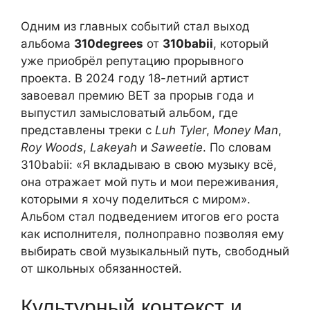
Одним из главных событий стал выход
альбома
310degrees
от
310babii
, который
уже приобрёл репутацию прорывного
проекта. В 2024 году 18-летний артист
завоевал премию BET за прорыв года и
выпустил замысловатый альбом, где
представлены треки с
Luh Tyler
,
Money Man
,
Roy Woods
,
Lakeyah
и
Saweetie
. По словам
310babii: «Я вкладываю в свою музыку всё,
она отражает мой путь и мои переживания,
которыми я хочу поделиться с миром».
Альбом стал подведением итогов его роста
как исполнителя, полноправно позволяя ему
выбирать свой музыкальный путь, свободный
от школьных обязанностей.
Культурный контекст и