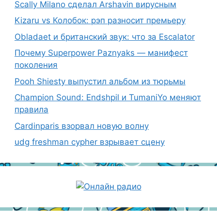
Scally Milano сделал Arshavin вирусным
Kizaru vs Колобок: рэп разносит премьеру
Obladaet и британский звук: что за Escalator
Почему Superpower Paznyaks — манифест
поколения
Pooh Shiesty выпустил альбом из тюрьмы
Champion Sound: Endshpil и TumaniYo меняют
правила
Cardinparis взорвал новую волну
udg freshman cypher взрывает сцену