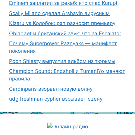
Eminem заплатил за рехаб: кто спас Kurupt
Scally Milano сделал Arshavin вирусным
Kizaru vs Колобок: рэп разносит премьеру
Obladaet и британский звук: что за Escalator
Почему Superpower Paznyaks — манифест
поколения
Pooh Shiesty выпустил альбом из тюрьмы
Champion Sound: Endshpil и TumaniYo меняют
правила
Cardinparis взорвал новую волну
udg freshman cypher взрывает сцену