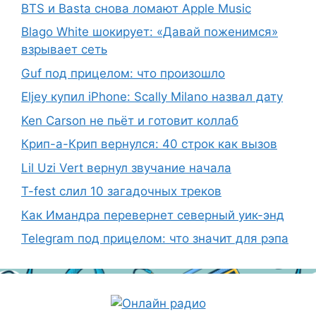
BTS и Basta снова ломают Apple Music
Blago White шокирует: «Давай поженимся»
взрывает сеть
Guf под прицелом: что произошло
Eljey купил iPhone: Scally Milano назвал дату
Ken Carson не пьёт и готовит коллаб
Крип-а-Крип вернулся: 40 строк как вызов
Lil Uzi Vert вернул звучание начала
T-fest слил 10 загадочных треков
Как Имандра перевернет северный уик-энд
Telegram под прицелом: что значит для рэпа