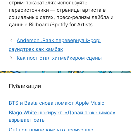
стрим‑показателях используйте
первоисточники — страницы артиста в
социальных сетях, пресс‑релизы лейбла и
данные Billboard/Spotify for Artists.
Anderson .Paak перевернул k-pop:
саундтрек как камбэк
Как пост стал хитмейкером сцены
Публикации
BTS и Basta снова ломают Apple Music
Blago White шокирует: «Давай поженимся»
взрывает сеть
Guf под прицелом: что произошло