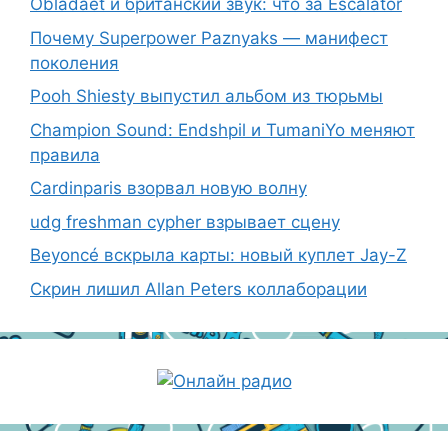
Obladaet и британский звук: что за Escalator
Почему Superpower Paznyaks — манифест
поколения
Pooh Shiesty выпустил альбом из тюрьмы
Champion Sound: Endshpil и TumaniYo меняют
правила
Cardinparis взорвал новую волну
udg freshman cypher взрывает сцену
Beyoncé вскрыла карты: новый куплет Jay-Z
Скрин лишил Allan Peters коллаборации