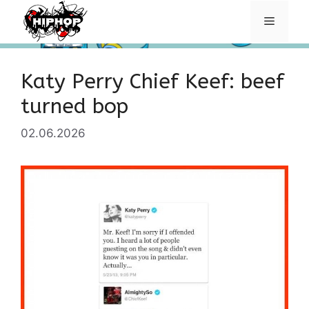
Перейти
Меню
к
содержимому
Katy Perry Chief Keef: beef
turned bop
02.06.2026