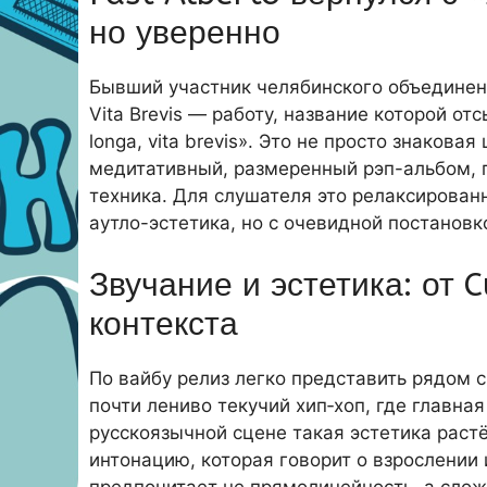
но уверенно
Бывший участник челябинского объединени
Vita Brevis — работу, название которой о
longa, vita brevis». Это не просто знакова
медитативный, размеренный рэп-альбом, 
техника. Для слушателя это релаксирова
аутло-эстетика, но с очевидной постановк
Звучание и эстетика: от 
контекста
По вайбу релиз легко представить рядом с
почти лениво текучий хип‑хоп, где главна
русскоязычной сцене такая эстетика раст
интонацию, которая говорит о взрослении и
предпочитает не прямолинейность, а сло