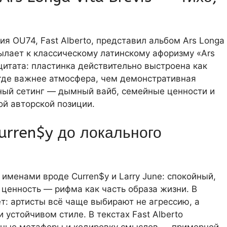
я OU74, Fast Alberto, представил альбом Ars Longa
тсылает к классическому латинскому афоризму «Ars
я цитата: пластинка действительно выстроена как
где важнее атмосфера, чем демонстративная
нный сетинг — дымный вайб, семейные ценности и
ой авторской позиции.
Curren$y до локального
 именами вроде Curren$y и Larry June: спокойный,
я ценность — рифма как часть образа жизни. В
ёт: артисты всё чаще выбирают не агрессию, а
 устойчивом стиле. В текстах Fast Alberto
жные метафоры и кодировку смыслов — примерной