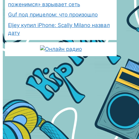
поженимся» взрывает сеть
Guf под прицелом: что произошло
Eljey купил iPhone: Scally Milano назвал
дату