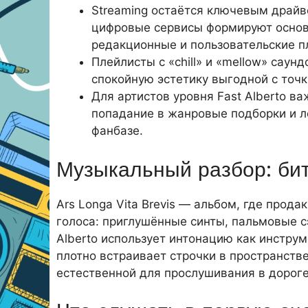
Streaming остаётся ключевым драйв
цифровые сервисы формируют основ
редакционные и пользовательские п
Плейлисты с «chill» и «mellow» сау
спокойную эстетику выгодной с точ
Для артистов уровня Fast Alberto в
попадание в жанровые подборки и л
фанбазе.
Музыкальный разбор: би
Ars Longa Vita Brevis — альбом, где прода
голоса: приглушённые синты, пальмовые с
Alberto использует интонацию как инструм
плотно встраивает строчки в пространств
естественной для прослушивания в дороге,