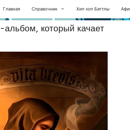
Главная
Справочник
Хип хоп Баттлы
Афи
л-альбом, который качает