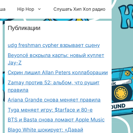
ша
Hip Hop
Слушать Хип Хоп радио
Публикации
udg freshman cypher взрывает сцену
Beyoncé вскрыла карты: новый куплет
Jay-Z
Скрин лишил Allan Peters коллаборации
Zamay против 52: альбом, что рушит
правила
Ariana Grande снова меняет правила
Tyga меняет игру: $tarface и 80-е
BTS и Basta снова ломают Apple Music
Blago White шокирует: «Давай