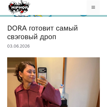
Перейти
Меню
к
содержимому
DORA готовит самый
свэговый дроп
03.06.2026