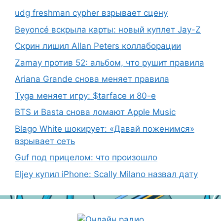
udg freshman cypher взрывает сцену
Beyoncé вскрыла карты: новый куплет Jay-Z
Скрин лишил Allan Peters коллаборации
Zamay против 52: альбом, что рушит правила
Ariana Grande снова меняет правила
Tyga меняет игру: $tarface и 80-е
BTS и Basta снова ломают Apple Music
Blago White шокирует: «Давай поженимся»
взрывает сеть
Guf под прицелом: что произошло
Eljey купил iPhone: Scally Milano назвал дату