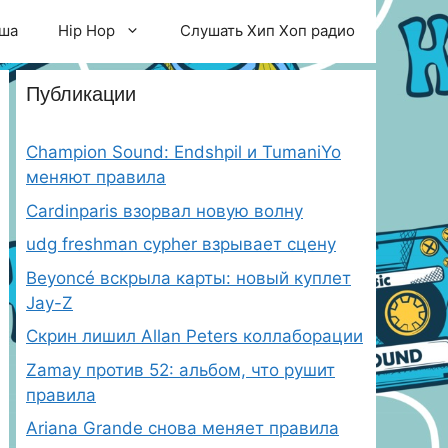
ша
Hip Hop
Слушать Хип Хоп радио
Публикации
Champion Sound: Endshpil и TumaniYo
меняют правила
Cardinparis взорвал новую волну
udg freshman cypher взрывает сцену
Beyoncé вскрыла карты: новый куплет
Jay-Z
Скрин лишил Allan Peters коллаборации
Zamay против 52: альбом, что рушит
правила
Ariana Grande снова меняет правила