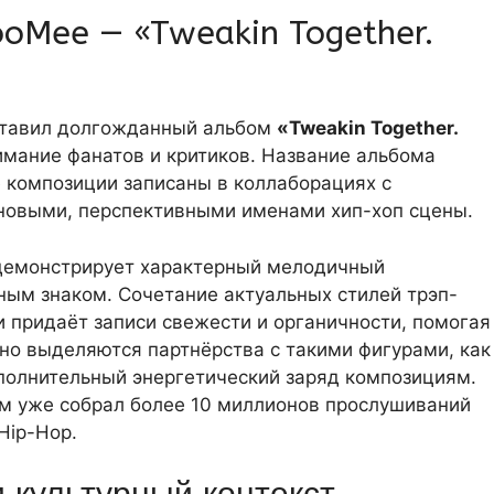
oMee — «Tweakin Together.
дставил долгожданный альбом
«Tweakin Together.
имание фанатов и критиков. Название альбома
е композиции записаны в коллаборациях с
новыми, перспективными именами хип-хоп сцены.
e демонстрирует характерный мелодичный
ным знаком. Сочетание актуальных стилей трэп-
 придаёт записи свежести и органичности, помогая
но выделяются партнёрства с такими фигурами, как
ополнительный энергетический заряд композициям.
ом уже собрал более 10 миллионов прослушиваний
 Hip-Hop.