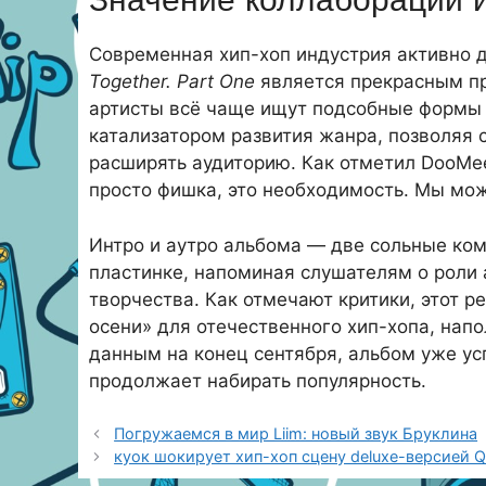
Значение коллабораций и
Современная хип-хоп индустрия активно д
Together. Part One
является прекрасным пр
артисты всё чаще ищут подсобные формы 
катализатором развития жанра, позволяя 
расширять аудиторию. Как отметил DooMe
просто фишка, это необходимость. Мы мо
Интро и аутро альбома — две сольные ком
пластинке, напоминая слушателям о роли 
творчества. Как отмечают критики, этот 
осени» для отечественного хип-хопа, нап
данным на конец сентября, альбом уже ус
продолжает набирать популярность.
Погружаемся в мир Liim: новый звук Бруклина
куок шокирует хип-хоп сцену deluxe-версией 