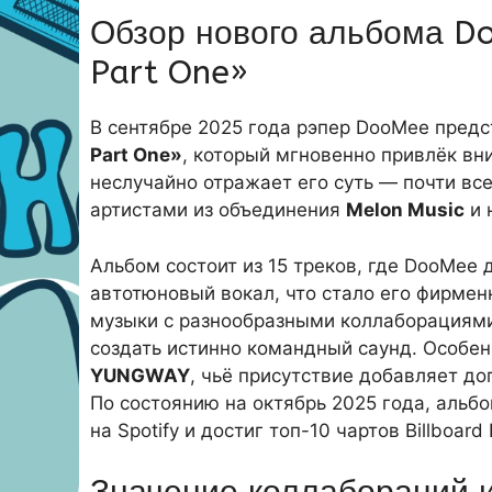
Обзор нового альбома Do
Part One»
В сентябре 2025 года рэпер DooMee пре
Part One»
, который мгновенно привлёк вн
неслучайно отражает его суть — почти вс
артистами из объединения
Melon Music
и 
Альбом состоит из 15 треков, где DooMe
автотюновый вокал, что стало его фирмен
музыки с разнообразными коллаборациями
создать истинно командный саунд. Особен
YUNGWAY
, чьё присутствие добавляет д
По состоянию на октябрь 2025 года, альб
на Spotify и достиг топ-10 чартов Billboard