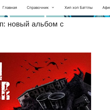
Главная
Справочник
Хип хоп Баттлы
Афи
п: новый альбом с