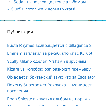
Soda Luv возвращается с альбомом
«-5luv5»: готовься к новым хитам!
Публикации
Busta Rhymes возвращается с dillagence 2
Eminem заплатил за рехаб: кто спас Kurupt
Scally Milano сделал Arshavin вирусным
Kizaru vs Колобок: рэп разносит премьеру
Obladaet и британский звук: что за Escalator
Почему Superpower Paznyaks — манифест
поколения
Pooh Shiesty выпустил альбом из тюрьмы