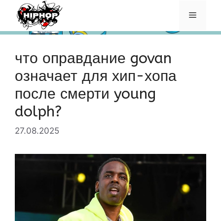
Перейти
Меню
к
содержимому
что оправдание govan
означает для хип-хопа
после смерти young
dolph?
27.08.2025