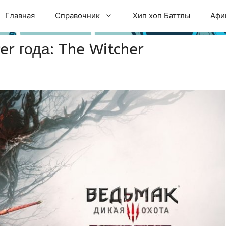
Главная
Справочник
Хип хоп Баттлы
Афи
er года: The Witcher