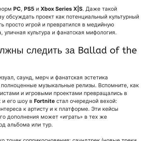
форм
PC
,
PS5
и
Xbox Series X|S
. Даже такой
у обсуждать проект как потенциальный культурный
ть просто игрой и превратился в медийную
, уличная культура и фанатская мифология.
лжны следить за Ballad of the
визуал, саунд, мерч и фанатская эстетика
 полноценные музыкальные релизы. Вспомните, как
истами и игровыми проектами превращались в
t
и его шоу в
Fortnite
стал очередной вехой:
нтереса к артисту и к платформе. Эти кейсы
ого дополнения может «играть» в тех же
од альбома или тур.
ко точек соприкосновения: саундтрек (новые треки