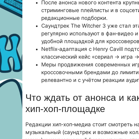
После анонса нового контента крупн
стриминговые плейлисты и в соцсет
редакционные подборки.
Саундтрек The Witcher 3 уже стал э
регулярно используют в фан‑видео 
удобной площадкой для кроссоверов
Netflix‑адаптация с Henry Cavill по
классический кейс «сериал → игра →
Меры продвижения современных игр 
кроссовочными брендами до лимити
релевантно и с учётом реакции ауди
Что ждать от анонса и ка
хип‑хоп‑площадке
Редакции хип‑хоп‑медиа стоит смотреть на 
музыкальный (саундтрек и возможные колл