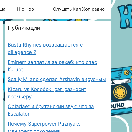
ша
Hip Hop
Слушать Хип Хоп радио
Публикации
Busta Rhymes возвращается с
dillagence 2
Eminem заплатил за рехаб: кто спас
Kurupt
Scally Milano сделал Arshavin вирусным
Kizaru vs Колобок: рэп разносит
премьеру
Obladaet и британский звук: что за
Escalator
Почему Superpower Paznyaks —
манифест поколения