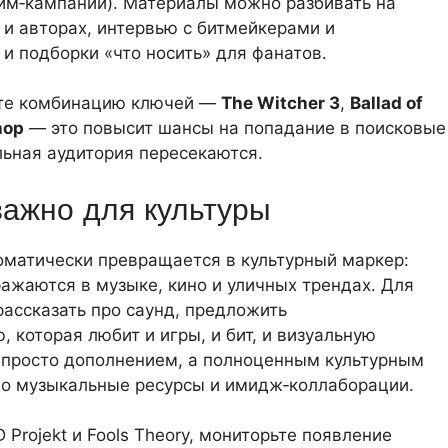
рим‑кампании). Материалы можно разбивать на
 и авторах, интервью с битмейкерами и
и подборки «что носить» для фанатов.
уйте комбинацию ключей —
The Witcher 3
,
Ballad of
hop
— это повысит шансы на попадание в поисковые
льная аудитория пересекаются.
важно для культуры
оматически превращается в культурный маркер:
ражаются в музыке, кино и уличных трендах. Для
рассказать про саунд, предложить
 которая любит и игры, и бит, и визуальную
 не просто дополнением, а полноценным культурным
его музыкальные ресурсы и имидж‑коллаборации.
rojekt и Fools Theory, мониторьте появление