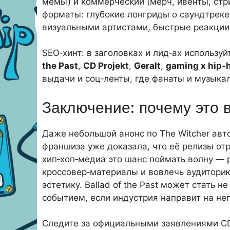
мемы) и коммерческий (мерч, ивенты, ст
форматы: глубокие лонгриды о саундтреке
визуальными артистами, быстрые реакции 
SEO‑хинт: в заголовках и лид‑ах использ
the Past
,
CD Projekt
,
Geralt
,
gaming x hip‑
выдачи и соц‑ленты, где фанаты и музыка
Заключение: почему это 
Даже небольшой анонс по The Witcher авт
франшиза уже доказала, что её релизы от
хип‑хоп‑медиа это шанс поймать волну — 
кроссовер‑материалы и вовлечь аудиторию,
эстетику. Ballad of the Past может стать
событием, если индустрия направит на н
Следите за официальными заявлениями CD P