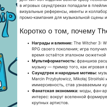
в игровых саундтреках попадали в плейли
визуальные референсы, ивенты и коллабор
промо‑кампания для музыкальной сцены и
Коротко о том, почему Th
Награды и влияние:
The Witcher 3: 
RPG своего поколения; игра получил
время остаётся эталоном сюжетной 
Мультиформатность:
франшиза расши
музыку — пример того, как игровая 
Саундтрек и народные мотивы:
музы
Marcin Przybyłowicz, Mikołaj Stroińsk
иммерсивность, став узнаваемым ку
Фанатская экономика:
моды, фан‑ар
интерес: вокруг вселенной формируе
крупных артистов.