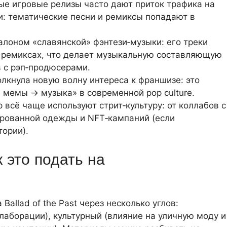
ые игровые релизы часто дают приток трафика на
и: тематические песни и ремиксы попадают в
талоном «славянской» фэнтези‑музыки: его треки
и ремиксах, что делает музыкальную составляющую
 с рэп‑продюсерами.
дтолкнула новую волну интереса к франшизе: это
 мемы → музыка» в современной pop culture.
всё чаще используют стрит‑культуру: от коллабов с
рованной одежды и NFT‑кампаний (если
тории).
к это подать на
Ballad of the Past через несколько углов:
аборации), культурный (влияние на уличную моду и