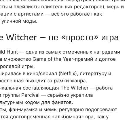
сты и плейлисты влиятельных редакторов), мерч и
ации с артистами — всё это работает как
 уличной моды.
e Witcher — не «просто» игра
Wild Hunt — одна из самых отмеченных наградами
а множество Game of the Year‑премий и долгое
ролевой игры.
рилась в кино/сериал (Netflix), литературу и
вселенная выходит за рамки жанра.
кальная составляющая The Witcher — работа
i и группы Percival — серьёзно укрепила
льтурным кодом для фанатов.
ты, фан‑музыка и мемы регулярно подогревают
тся долговременная «альбомная» эра, как у