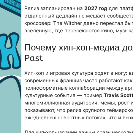
Релиз запланирован на
2027 год
для плат
отдалённый дедлайн не мешает сообществ
кроссовер: The Witcher давно перестал бы
вселенную, где пересекаются кино, музыка
Почему хип‑хоп‑медиа до
Past
Хип‑хоп и игровая культура ходят в ногу: 
современных франшиз часто работают как
полноформатные коллаборации между арт
культурные события — пример
Travis Scot
многомиллионная аудитория, мемы, рост и
показывают, что релиз крупного геймерск
ежедневных новостных потоках, что и вых
Для хип‑хоп‑изданий важны сразу несколь