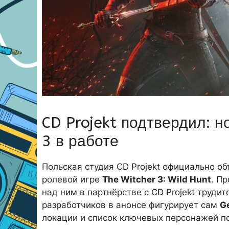
CD Projekt подтвердил: н
3 в работе
Польская студия CD Projekt официально об
ролевой игре
The Witcher 3: Wild Hunt
. П
над ним в партнёрстве с CD Projekt труд
разработчиков в анонсе фигурирует сам
Ge
локации и список ключевых персонажей п