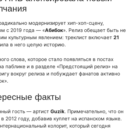
лчания
радикально модернизирует хип-хоп-сцену,
м с 2019 года — «
Абибок
». Релиз обещает быть не
им культурным явлением: треклист включает
21
жила в него целую историю.
ого слова, которое стало появляться в постах
на паблике и в разделе «Предстоящий релиз» на
ригу вокруг релиза и побуждает фанатов активно
ок».
тересные факты
нный гость — артист
Guzik
. Примечательно, что он
в 2012 году, добавив куплет на испанском языке.
нтернациональный колорит, который сегодня