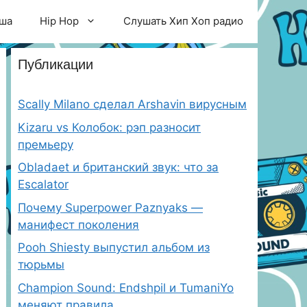
ша
Hip Hop
Слушать Хип Хоп радио
Публикации
Scally Milano сделал Arshavin вирусным
Kizaru vs Колобок: рэп разносит
премьеру
Obladaet и британский звук: что за
Escalator
Почему Superpower Paznyaks —
манифест поколения
Pooh Shiesty выпустил альбом из
тюрьмы
Champion Sound: Endshpil и TumaniYo
меняют правила