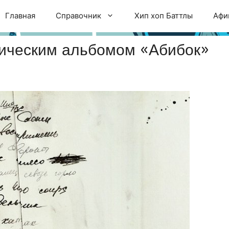
Главная
Справочник
Хип хоп Баттлы
Афи
ическим альбомом «Абибок»