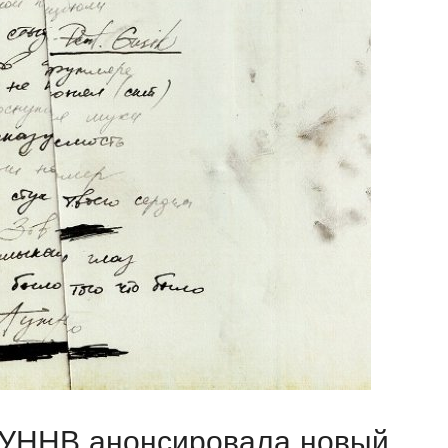
 УННВ анонсировала новый