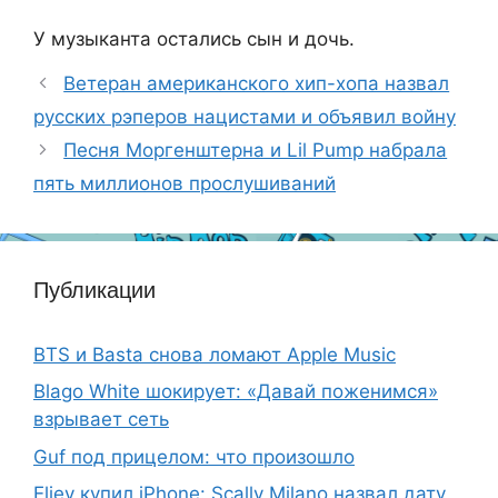
У музыканта остались сын и дочь.
Ветеран американского хип-хопа назвал
русских рэперов нацистами и объявил войну
Песня Моргенштерна и Lil Pump набрала
пять миллионов прослушиваний
Публикации
BTS и Basta снова ломают Apple Music
Blago White шокирует: «Давай поженимся»
взрывает сеть
Guf под прицелом: что произошло
Eljey купил iPhone: Scally Milano назвал дату