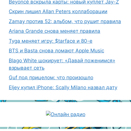
Beyoncé вскрыла карты: новый куплет Jay-Z
Скрин лишил Allan Peters коллаборации
Zamay против 52: альбом, что рушит правила
Ariana Grande снова меняет правила
Tyga меняет игру: $tarface и 80-е
BTS и Basta снова ломают Apple Music
Blago White шокирует: «Давай поженимся»
взрывает сеть
Guf под прицелом: что произошло
Eljey купил iPhone: Scally Milano назвал дату