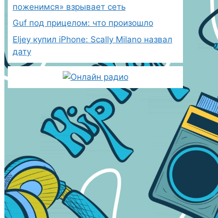
поженимся» взрывает сеть
Guf под прицелом: что произошло
Eljey купил iPhone: Scally Milano назвал
дату