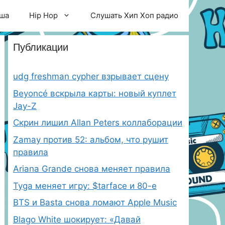
ша
Hip Hop
Слушать Хип Хоп радио
Публикации
udg freshman cypher взрывает сцену
Beyoncé вскрыла карты: новый куплет
Jay-Z
Скрин лишил Allan Peters коллаборации
Zamay против 52: альбом, что рушит
правила
Ariana Grande снова меняет правила
Tyga меняет игру: $tarface и 80-е
BTS и Basta снова ломают Apple Music
Blago White шокирует: «Давай