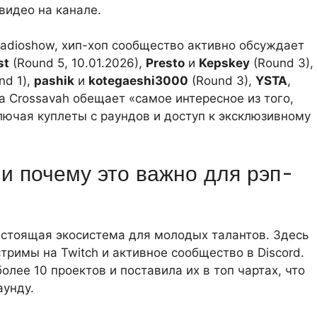
 видео на канале.
adioshow, хип-хоп сообщество активно обсуждает
st
(Round 5, 10.01.2026),
Presto
и
Kepskey
(Round 3),
nd 1),
pashik
и
kotegaeshi3000
(Round 3),
YSTA
,
lla Crossavah обещает «самое интересное из того,
ючая куплеты с раундов и доступ к эксклюзивному
s и почему это важно для рэп-
настоящая экосистема для молодых талантов. Здесь
стримы на Twitch и активное сообщество в Discord.
лее 10 проектов и поставила их в топ чартах, что
аунду.