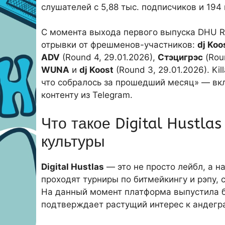
слушателей с 5,88 тыс. подписчиков и 194
С момента выхода первого выпуска DHU R
отрывки от фрешменов-участников:
dj Koo
ADV
(Round 4, 29.01.2026),
Стэцигрэс
(Rou
WUNA
и
dj Koost
(Round 3, 29.01.2026). Ki
что собралось за прошедший месяц» — вкл
контенту из Telegram.
Что такое Digital Hustla
культуры
Digital Hustlas
— это не просто лейбл, а 
проходят турниры по битмейкингу и рэпу, 
На данный момент платформа выпустила бо
подтверждает растущий интерес к андегр