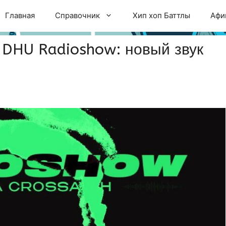
Главная
Справочник
Хип хоп Баттлы
Афи
т DHU Radioshow: новый звук