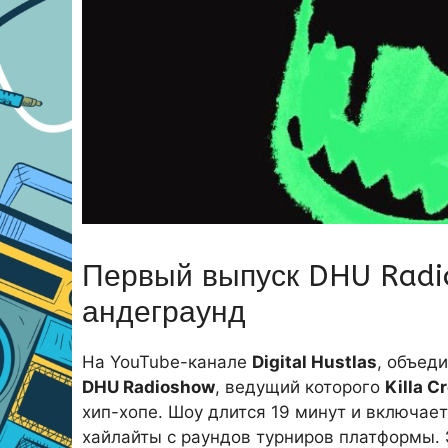
Первый выпуск DHU Radio
андеграунд
На YouTube-канале
Digital Hustlas
, объед
DHU Radioshow
, ведущий которого
Killa C
хип-хопе. Шоу длится 19 минут и включает
хайлайты с раундов турниров платформы.