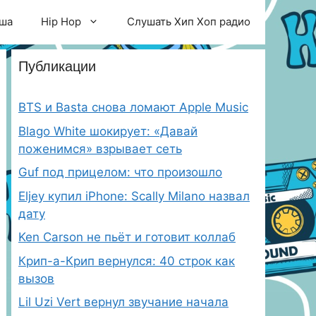
ша
Hip Hop
Слушать Хип Хоп радио
Публикации
BTS и Basta снова ломают Apple Music
Blago White шокирует: «Давай
поженимся» взрывает сеть
Guf под прицелом: что произошло
Eljey купил iPhone: Scally Milano назвал
дату
Ken Carson не пьёт и готовит коллаб
Крип-а-Крип вернулся: 40 строк как
вызов
Lil Uzi Vert вернул звучание начала