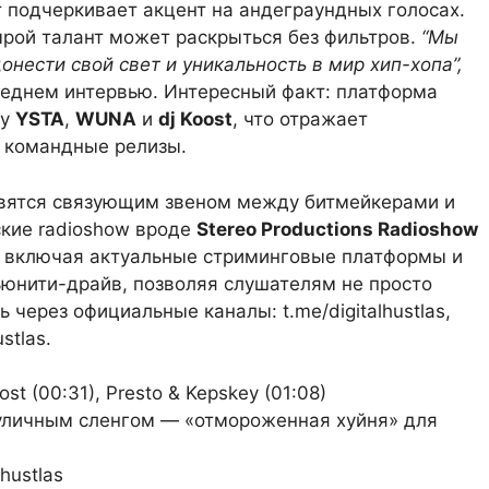
 подчеркивает акцент на андеграундных голосах.
ырой талант может раскрыться без фильтров.
“Мы
онести свой свет и уникальность в мир хип-хопа”,
следнем интервью. Интересный факт: платформа
 у
YSTA
,
WUNA
и
dj Koost
, что отражает
а командные релизы.
новятся связующим звеном между битмейкерами и
кие radioshow вроде
Stereo Productions Radioshow
ру, включая актуальные стриминговые платформы и
юнити-драйв, позволяя слушателям не просто
ь через официальные каналы: t.me/digitalhustlas,
ustlas.
oost (00:31), Presto & Kepskey (01:08)
 уличным сленгом — «отмороженная хуйня» для
hustlas