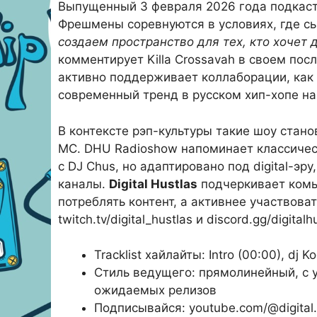
Выпущенный 3 февраля 2026 года подкаст
Фрешмены соревнуются в условиях, где с
создаем пространство для тех, кто хочет д
комментирует Killa Crossavah в своем по
активно поддерживает коллаборации, как
современный тренд в русском хип-хопе н
В контексте рэп-культуры такие шоу ста
MC. DHU Radioshow напоминает классичес
с DJ Chus, но адаптировано под digital-э
каналы.
Digital Hustlas
подчеркивает комь
потреблять контент, а активнее участвоват
twitch.tv/digital_hustlas и discord.gg/digitalh
Tracklist хайлайты: Intro (00:00), dj K
Стиль ведущего: прямолинейный, с
ожидаемых релизов
Подписывайся: youtube.com/@digital.