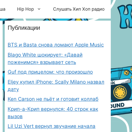
ша
Hip Hop
Слушать Хип Хоп радио
Публикации
BTS и Basta снова ломают Apple Music
Blago White шокирует: «Давай
поженимся» взрывает сеть
Guf под прицелом: что произошло
Eljey купил iPhone: Scally Milano назвал
дату
Ken Carson не пьёт и готовит коллаб
Крип-а-Крип вернулся: 40 строк как
вызов
Lil Uzi Vert вернул звучание начала