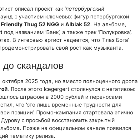
тист описал проект как ‘
петербургский
саунд с участием ключевых фигур петербургской
,
Friendly Thug 52 NGG
и
Alblak 52
. На альбоме,
t
под названием ‘Банк’, а также трек ‘Полукровка’,
тах. В интервью артист надеется, что ‘Глаз Бога’
продемонстрировать свой рост как музыканта.
в до скандалов
4 октября 2025 года, но вместо полноценного дропа
той
. После этого Icegergert столкнулся с негативом:
бошлось штрафом в 2000 рублей и переносами
метил, что ‘это лишь временные трудности для
 свои позиции’. Промо-кампания стартовала эпично
у Дурову с просьбой восстановить закрытый
 альбома. Позже на официальном канале появился
ий тематику релиза.