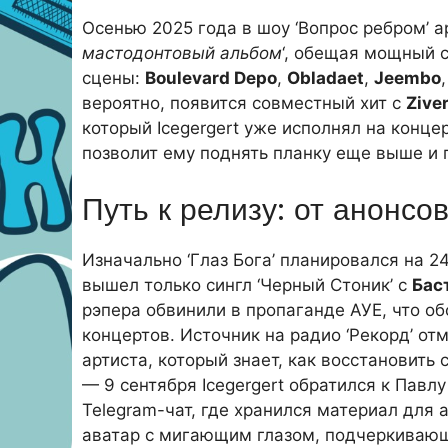
Осенью 2025 года в шоу ‘Вопрос ребром’ ар
мастодонтовый альбом
‘, обещая мощный 
сцены:
Boulevard Depo
,
Obladaet
,
Jeembo
вероятно, появится совместный хит с
Ziver
который Icegergert уже исполнял на концер
позволит ему поднять планку еще выше и 
Путь к релизу: от анонсо
Изначально ‘Глаз Бога’ планировался на 2
вышел только сингл ‘Черный Стоник’ с
Бас
рэпера обвинили в пропаганде АУЕ, что о
концертов. Источник на радио ‘Рекорд’ от
артиста, который знает, как восстановить
— 9 сентября Icegergert обратился к Павл
Telegram-чат, где хранился материал для
аватар с мигающим глазом, подчеркивающ