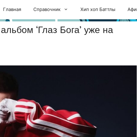
Главная
Справочник
Хип хоп Баттлы
Афи
 альбом ‘Глаз Бога’ уже на