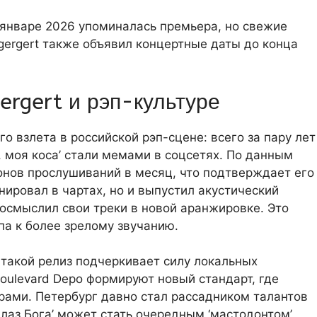
 январе 2026 упоминалась премьера, но свежие
egergert также объявил концертные даты до конца
ergert и рэп-культуре
о взлета в российской рэп-сцене: всего за пару лет
и, моя коса’ стали мемами в соцсетях. По данным
ионов прослушиваний в месяц, что подтверждает его
нировал в чартах, но и выпустил акустический
реосмыслил свои треки в новой аранжировке. Это
па к более зрелому звучанию.
 такой релиз подчеркивает силу локальных
Boulevard Depo формируют новый стандарт, где
рами. Петербург давно стал рассадником талантов
Глаз Бога’ может стать очередным ‘мастодонтом’,