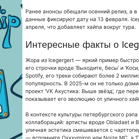
Ранее анонсы обещали осенний релиз, а в
данные фиксируют дату на 13 февраля. Ic
апреля, что добавляет хайпа вокруг тура.
Интересные факты о Iceg
Жора из Icegergert — яркий пример быстрог
его строчки вроде ‘Выходите, бесы’ и ‘Кос
Spotify, его треки собирают более 2 милл
популярность. В 2025-м он не только доми
проект ‘VK Акустика: Выше звёзд’, где пе
показывает его эволюцию от уличного хай
В контексте культуры петербургского рэпа
коллабораций: артисты вроде Obladaet и 
уличная эстетика смешивается с чарттопе
— вспомните Oxxxymiron или Noize MC, а ‘