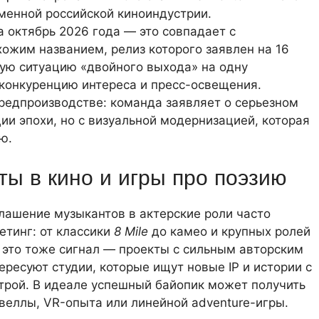
еменной российской киноиндустрии.
 октябрь 2026 года — это совпадает с
ожим названием, релиз которого заявлен на 16
кую ситуацию «двойного выхода» на одну
 конкуренцию интереса и пресс-освещения.
редпроизводстве: команда заявляет о серьезном
ии эпохи, но с визуальной модернизацией, которая
ю.
ты в кино и игры про поэзию
глашение музыкантов в актерские роли часто
етинг: от классики
8 Mile
до камео и крупных ролей
 это тоже сигнал — проекты с сильным авторским
ресуют студии, которые ищут новые IP и истории с
трой. В идеале успешный байопик может получить
веллы, VR-опыта или линейной adventure-игры.