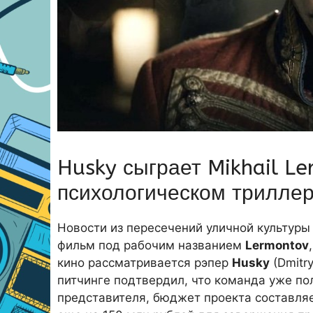
Husky сыграет Mikhail L
психологическом трилле
Новости из пересечений уличной культуры 
фильм под рабочим названием
Lermontov
кино рассматривается рэпер
Husky
(Dmitr
питчинге подтвердил, что команда уже по
представителя, бюджет проекта составляе