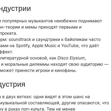
ндустрии
ем популярных музыкантов неизбежно поднимают
ан-теории и мемы приходят первыми и
проката.
м: soundtrack и саундтреки к байопикам часто
и на Spotify, Apple Music и YouTube, что даёт
ффект.
с литературной основой, как
Disco Elysium
,
ы и моральные дилеммы находят свою аудиторию —
й может принести игроки и кинофаны.
дустрия
в двух ветках: одни видят в этом шанс на
музыкальной составляющей, другие опасаются, что
у в руках поп-культа. Тем не менее