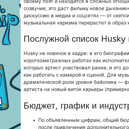
своему поэт и находится в сложных отноше
созвучие; это даст фильму новое дыхание
дискуссию в медиа и соцсетях — от скепси
музыкальная харизма перерастет в образ к
Послужной список Husky 
Husky не новичок в кадре: в его биографи
короткометражных работах как исполнител
которых артист участвовал ранее, и это д
как работать с камерой и сценой. Для муз
драматической роли уровня байопика — ф
артиста на новый виток карьеры (примерн
Бюджет, график и индуст
По объявленным цифрам, общий бюд
после привлечения дополнительного