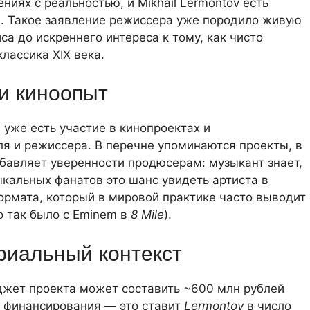
ниях с реальностью, и Mikhail Lermontov есть
». Такое заявление режиссера уже породило живую
са до искреннего интереса к тому, как чисто
лассика XIX века.
и киноопыт
и уже есть участие в кинопроектах и
я и режиссера. В перечне упоминаются проекты, в
обавляет уверенности продюсерам: музыкант знает,
ыкальных фанатов это шанс увидеть артиста в
ормата, который в мировой практике часто выводит
о так было с Eminem в
8 Mile
).
риальный контекст
жет проекта может составить ~600 млн рублей
 финансирования — это ставит
Lermontov
в число