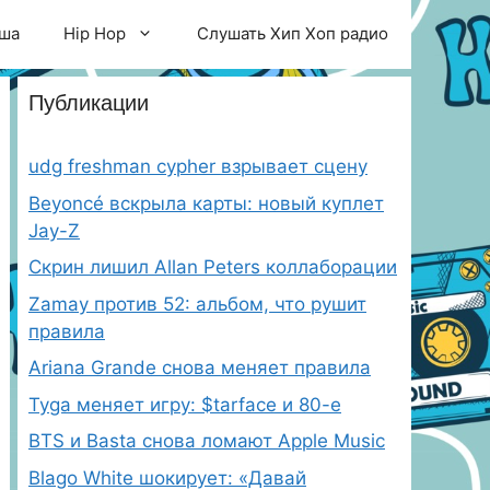
ша
Hip Hop
Слушать Хип Хоп радио
Публикации
udg freshman cypher взрывает сцену
Beyoncé вскрыла карты: новый куплет
Jay-Z
Скрин лишил Allan Peters коллаборации
Zamay против 52: альбом, что рушит
правила
Ariana Grande снова меняет правила
Tyga меняет игру: $tarface и 80-е
BTS и Basta снова ломают Apple Music
Blago White шокирует: «Давай