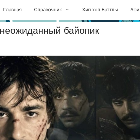
Главная
Справочник
Хип хоп Баттлы
Афи
 неожиданный байопик