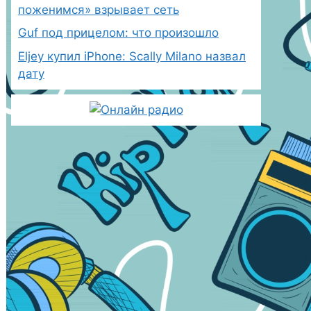
поженимся» взрывает сеть
Guf под прицелом: что произошло
Eljey купил iPhone: Scally Milano назвал
дату