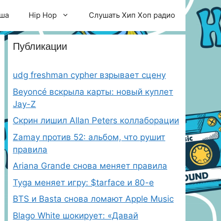
ша
Hip Hop
Слушать Хип Хоп радио
Публикации
udg freshman cypher взрывает сцену
Beyoncé вскрыла карты: новый куплет
Jay-Z
Скрин лишил Allan Peters коллаборации
Zamay против 52: альбом, что рушит
правила
Ariana Grande снова меняет правила
Tyga меняет игру: $tarface и 80-е
BTS и Basta снова ломают Apple Music
Blago White шокирует: «Давай