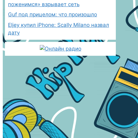
поженимся» взрывает сеть
Guf под прицелом: что произошло
Eljey купил iPhone: Scally Milano назвал
дату