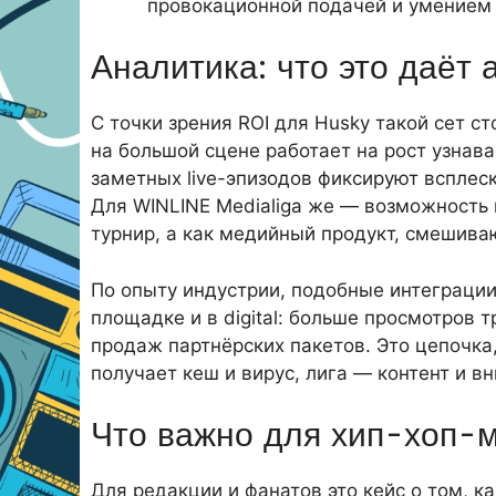
провокационной подачей и умением 
Аналитика: что это даёт 
С точки зрения ROI для Husky такой сет с
на большой сцене работает на рост узнава
заметных live-эпизодов фиксируют всплеск 
Для WINLINE Medialiga же — возможность 
турнир, а как медийный продукт, смешиваю
По опыту индустрии, подобные интеграции
площадке и в digital: больше просмотров 
продаж партнёрских пакетов. Это цепочка
получает кеш и вирус, лига — контент и в
Что важно для хип-хоп-
Для редакции и фанатов это кейс о том, 