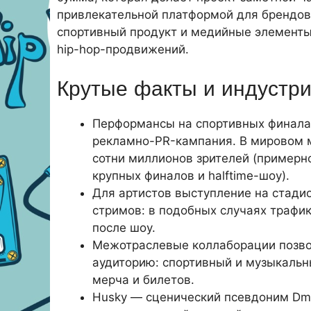
привлекательной платформой для брендов
спортивный продукт и медийные элементы
hip-hop-продвижений.
Крутые факты и индустр
Перформансы на спортивных финалах
рекламно-PR-кампания. В мировом 
сотни миллионов зрителей (примерн
крупных финалов и halftime-шоу).
Для артистов выступление на стадио
стримов: в подобных случаях трафик
после шоу.
Межотраслевые коллаборации позво
аудиторию: спортивный и музыкальн
мерча и билетов.
Husky — сценический псевдоним Dmit