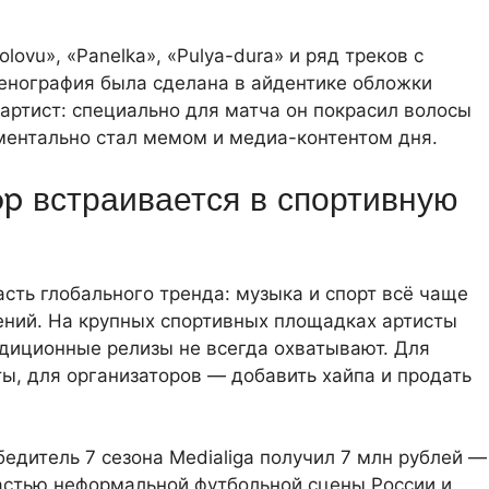
lovu», «Panelka», «Pulya-dura» и ряд треков с
ценография была сделана в айдентике обложки
 артист: специально для матча он покрасил волосы
ментально стал мемом и медиа-контентом дня.
op встраивается в спортивную
асть глобального тренда: музыка и спорт всё чаще
ений. На крупных спортивных площадках артисты
адиционные релизы не всегда охватывают. Для
ты, для организаторов — добавить хайпа и продать
едитель 7 сезона Medialiga получил 7 млн рублей —
частью неформальной футбольной сцены России и