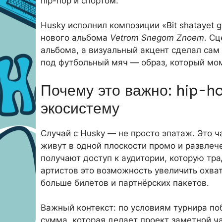
hip-hop и спортом.
Husky исполнил композиции «Bit shatayet go
нового альбома
Vetrom Snegom Znoem
. С
альбома, а визуальный акцент сделал сам
под футбольный мяч — образ, который мо
Почему это важно: hip-h
экосистему
Случай с Husky — не просто эпатаж. Это ч
живут в одной плоскости промо и развлеч
получают доступ к аудитории, которую тр
артистов это возможность увеличить охва
больше билетов и партнёрских пакетов.
Важный контекст: по условиям турнира поб
сумма, которая делает проект заметной 