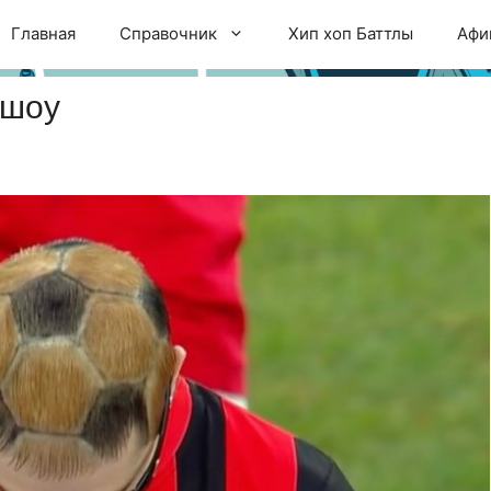
Главная
Справочник
Хип хоп Баттлы
Афи
 шоу