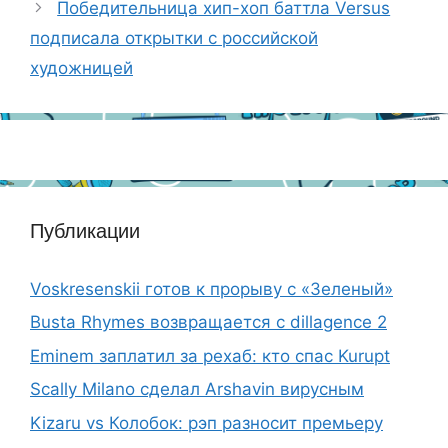
Победительница хип-хоп баттла Versus
подписала открытки с российской
художницей
Публикации
Voskresenskii готов к прорыву с «Зеленый»
Busta Rhymes возвращается с dillagence 2
Eminem заплатил за рехаб: кто спас Kurupt
Scally Milano сделал Arshavin вирусным
Kizaru vs Колобок: рэп разносит премьеру