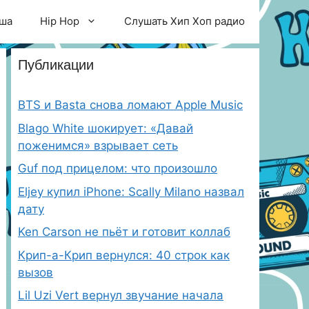
ша
Hip Hop
Слушать Хип Хоп радио
Публикации
BTS и Basta снова ломают Apple Music
Blago White шокирует: «Давай
поженимся» взрывает сеть
Guf под прицелом: что произошло
Eljey купил iPhone: Scally Milano назвал
дату
Ken Carson не пьёт и готовит коллаб
Крип-а-Крип вернулся: 40 строк как
вызов
Lil Uzi Vert вернул звучание начала