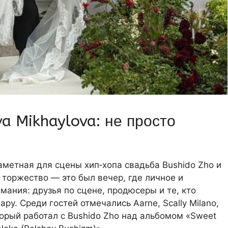
a Mikhaylova: не просто
аметная для сцены хип‑хопа свадьба Bushido Zho и
е торжество — это был вечер, где личное и
мания: друзья по сцене, продюсеры и те, кто
ру. Среди гостей отмечались Aarne, Scally Milano,
торый работал с Bushido Zho над альбомом «Sweet