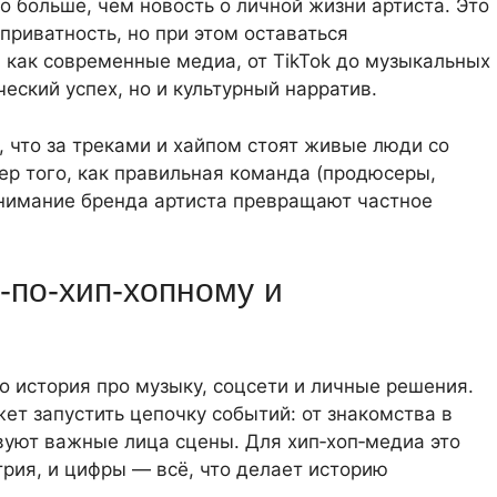
то больше, чем новость о личной жизни артиста. Это
 приватность, но при этом оставаться
 как современные медиа, от TikTok до музыкальных
еский успех, но и культурный нарратив.
, что за треками и хайпом стоят живые люди со
р того, как правильная команда (продюсеры,
онимание бренда артиста превращают частное
‑по‑хип‑хопному и
то история про музыку, соцсети и личные решения.
жет запустить цепочку событий: от знакомства в
твуют важные лица сцены. Для хип‑хоп‑медиа это
трия, и цифры — всё, что делает историю