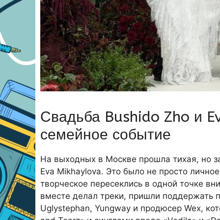
Свадьба Bushido Zho и Ev
семейное событие
На выходных в Москве прошла тихая, но з
Eva Mikhaylova. Это было не просто лично
творческое пересеклись в одной точке вни
вместе делал треки, пришли поддержать па
Uglystephan, Yungway и продюсер Wex, ко