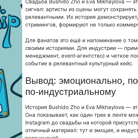
Свадьба Bushido Zho и Eva Mikhaylova — э
сигнал: артисты из сцены могут сохранять
релевантными. Их история демонстрирует,
стримингов, формируют не только коммерч
Для фанатов это ещё и напоминание о том
своими историями. Для индустрии — приме
менеджмент, event‑агентство) и четкое п
событие в релевантный культурный кейс.
Вывод: эмоционально, по
по‑индустриальному
История Bushido Zho и Eva Mikhaylova — э
Она показывает, как один трек в ленте мо
Instagram до свадьбы на которой присутс
отличный материал: тут и эмоция, и индус