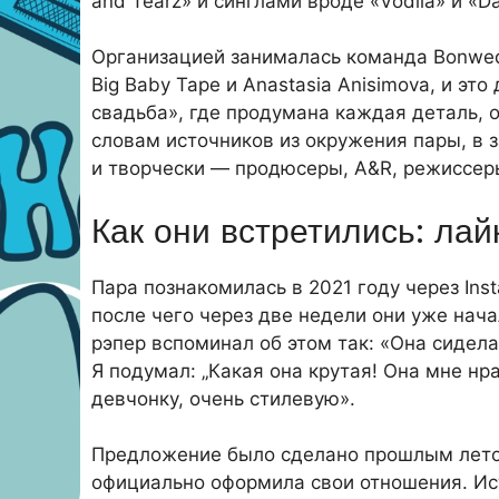
and Tearz» и синглами вроде «Vodila» и «Da
Организацией занималась команда Bonwed
Big Baby Tape и Anastasia Anisimova, и эт
свадьба», где продумана каждая деталь, 
словам источников из окружения пары, в з
и творчески — продюсеры, A&R, режиссер
Как они встретились: лай
Пара познакомилась в 2021 году через Ins
после чего через две недели они уже нача
рэпер вспоминал об этом так: «Она сидела
Я подумал: „Какая она крутая! Она мне нра
девчонку, очень стилевую».
Предложение было сделано прошлым летом
официально оформила свои отношения. Ис