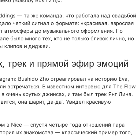
leko (Bolshoy Bushizm)».
dings — та же команда, что работала над свадьбой
о дало четкий сигнал о формате: «красивая, взрослая
от атмосферы до музыкального оформления. По
але было много тех, кто не только близок лично, но
ы клипов и диджеи.
к, трек и прямой эфир эмоций
tagram: Bushido Zho отреагировал на историю Eva,
ли встречаться. В известном интервью для The Flow
 в очень крутых джинсах, и там был трек Янг Лина.
вится, она шарит, да‑да“. Увидел красивую
 в Nice — спустя четыре года отношений пара
тория их знакомства — классический пример того,