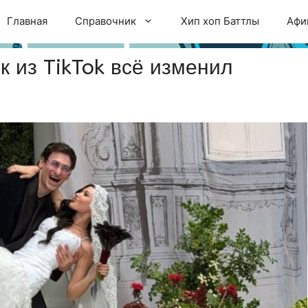
Главная
Справочник
Хип хоп Баттлы
Афи
к из TikTok всё изменил